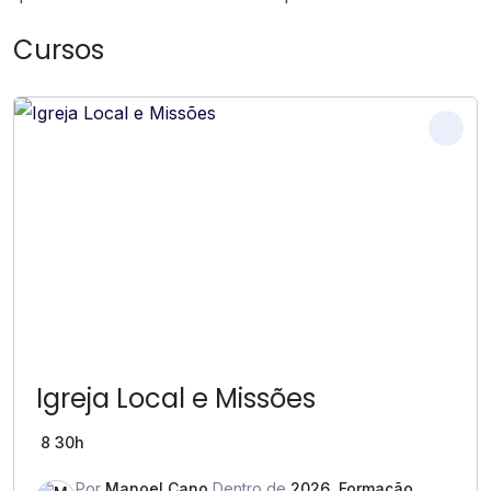
Cursos
Igreja Local e Missões
8
30h
Por
Manoel Cano
Dentro de
2026
,
Formação