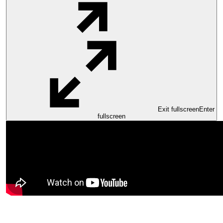
Exit fullscreen
Enter
fullscreen