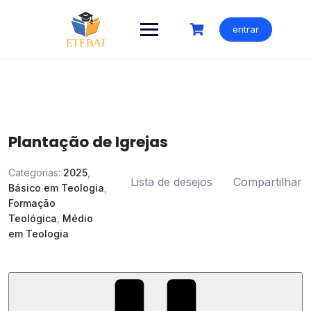
Ir
para
entrar
o
conteúdo
Plantação de Igrejas
Categorias:
2025
,
Lista de desejos
Compartilhar
Básico em Teologia
,
Formação
Teológica
,
Médio
em Teologia