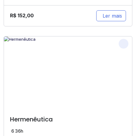
R$
152,00
Ler mais
Hermenêutica
6
36h