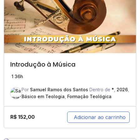
Introdução à Música
1
36h
Por
Samuel Ramos dos Santos
Dentro de
*
,
2026
,
Básico em Teologia
,
Formação Teológica
R$
152,00
Adicionar ao carrinho