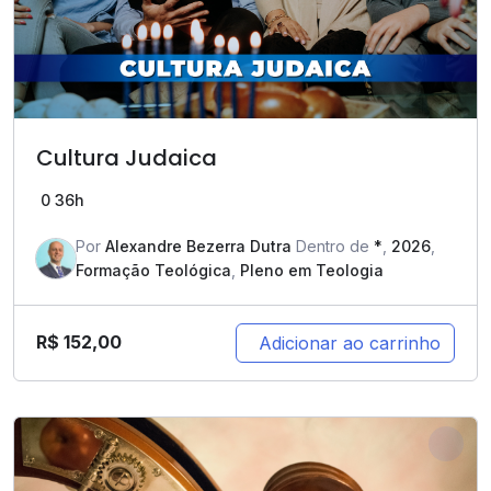
Cultura Judaica
0
36h
Por
Alexandre Bezerra Dutra
Dentro de
*
,
2026
,
Formação Teológica
,
Pleno em Teologia
R$
152,00
Adicionar ao carrinho