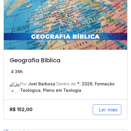
Geografia Bíblica
4
36h
Por
Joel Barbosa
Dentro de
*
,
2026
,
Formação
Teológica
,
Pleno em Teologia
R$
152,00
Ler mais