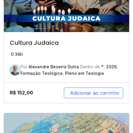
Cultura Judaica
0
36h
Por
Alexandre Bezerra Dutra
Dentro de
*
,
2026
,
Formação Teológica
,
Pleno em Teologia
R$
152,00
Adicionar ao carrinho