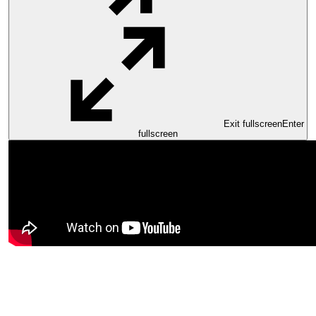
Exit fullscreen
Enter
fullscreen