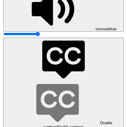
Unmute
Mute
Disable
captions
Enable captions