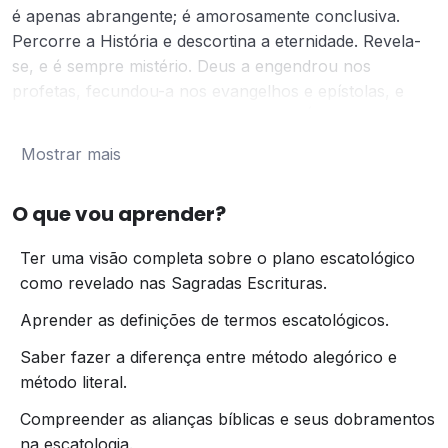
é apenas abrangente; é amorosamente conclusiva.
Percorre a História e descortina a eternidade. Revela-
se, e é sempre mistério. Deus a engendrou nos
profetas, fecundou-a nos evangelhos e epístolas, e
deu-a à pleníssima luz no Apocalipse. É revelação; não
admite hipóteses. Onde ela se cala, não precisamos ter
Mostrar mais
voz. Se alguma coisa se esconder, isto fica por conta
da economia divina (Deuteronômio 29:29).
“A
O que vou aprender?
Escatologia Cristã, centralizada na Bíblia, é uma
apresentação positiva das promessas baseadas nas
Ter uma visão completa sobre o plano escatológico
palavras irrevogáveis de um Deus eterno e imutável.”
–
como revelado nas Sagradas Escrituras.
Harold B. Allison
Aprender as definições de termos escatológicos.
ATENÇÃO:
Este módulo é oferecido com
aulas ao vivo
Saber fazer a diferença entre método alegórico e
apenas nas datas divulgadas no
Calendário
método literal.
Acadêmico
.
Compreender as alianças bíblicas e seus dobramentos
na escatologia.