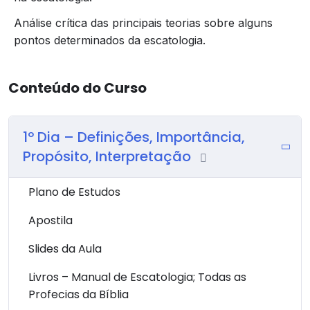
Disciplina integrada ao curso Básico em Teololgia da
ETEBABI e pré-requisito do curso Pleno em Teologia.
Análise crítica das principais teorias sobre alguns
pontos determinados da escatologia.
Conteúdo do Curso
1º Dia – Definições, Importância,
Propósito, Interpretação
Plano de Estudos
Apostila
Slides da Aula
Livros – Manual de Escatologia; Todas as
Profecias da Bíblia