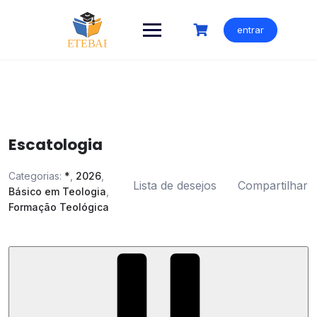
Ir
para
entrar
o
conteúdo
Escatologia
Categorias:
*
,
2026
,
Lista de desejos
Compartilhar
Básico em Teologia
,
Formação Teológica