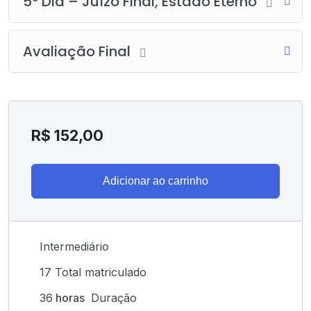
5º Dia – Juízo Final, Estado Eterno
Avaliação Final
R$
152,00
Adicionar ao carrinho
Intermediário
17 Total matriculado
36
horas
Duração