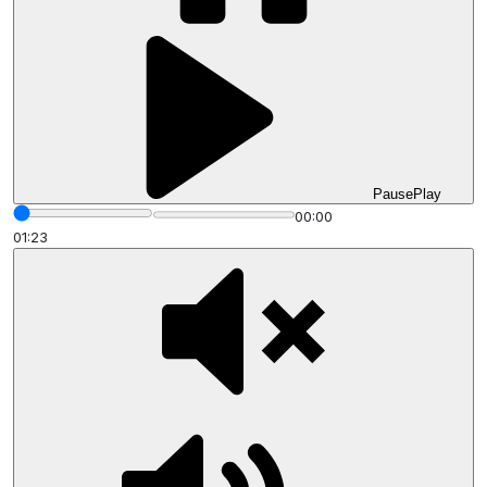
Pause
Play
00:00
01:23