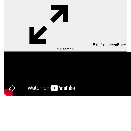
Exit fullscreen
Enter
fullscreen