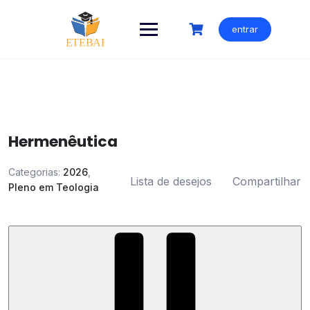
Ir
para
entrar
o
conteúdo
Hermenêutica
Categorias:
2026
,
Lista de desejos
Compartilhar
Pleno em Teologia