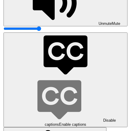
Unmute
Mute
Disable
captions
Enable captions