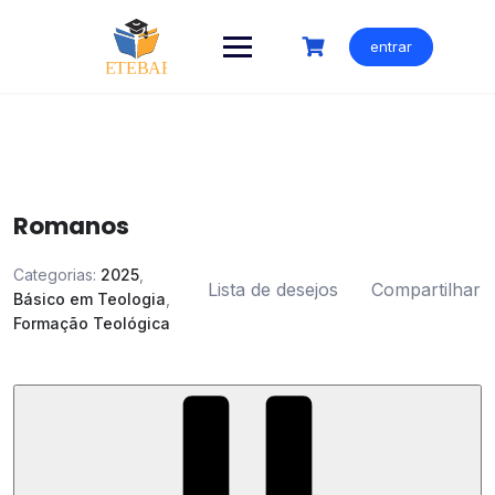
Ir
para
entrar
o
conteúdo
Romanos
Categorias:
2025
,
Lista de desejos
Compartilhar
Básico em Teologia
,
Formação Teológica