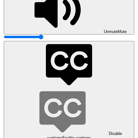
Unmute
Mute
Disable
captions
Enable captions