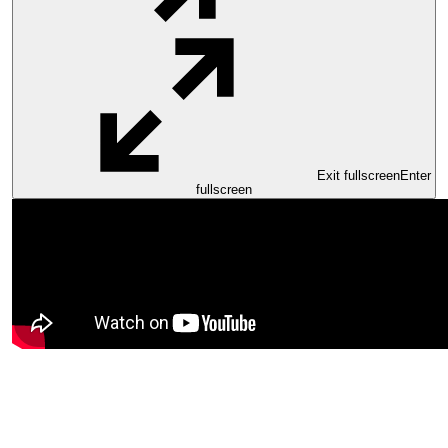
Exit fullscreen
Enter
fullscreen