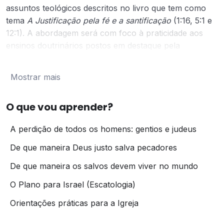
assuntos teológicos descritos no livro que tem como
tema
A Justificação pela fé e a santificação
(1:16, 5:1 e
12:1). A abordagem será com foco à praticidade aos
ensinos doutrinários postos em destaque pela
profundidade de pensamento do autor: sua cofiança na
graça de Deus revelada em Cristo, o domínio do
Mostrar mais
pecado, a incapacidade da Lei Mosaica para salvar o
pecador, a justificação pela fé, a eleição de Deus, o
O que vou aprender?
futuro de Israel, os frutos do Espírito, a comunhão
fraternal etc. Romanos se divide em uma parte
A perdição de todos os homens: gentios e judeus
Doutrinária e outra parte Exortativa. Esta é uma carta
missionária onde o autor apresenta o evangelho que
De que maneira Deus justo salva pecadores
ele prega a luz das questões judaicas daquela época.
De que maneira os salvos devem viver no mundo
O Plano para Israel (Escatologia)
ATENÇÃO:
Este módulo é oferecido com
aulas ao vivo
apenas
Orientações práticas para a Igreja
nas datas divulgadas no
Calendário Acadêmico
.