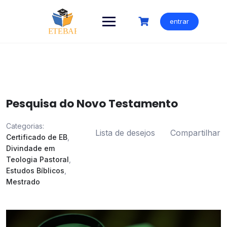
Ir
para
entrar
o
conteúdo
Pesquisa do Novo Testamento
Categorias:
Lista de desejos
Compartilhar
Certificado de EB
,
Divindade em
Teologia Pastoral
,
Estudos Bíblicos
,
Mestrado