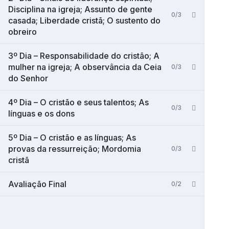
Disciplina na igreja; Assunto de gente
0/3
casada; Liberdade cristã; O sustento do
obreiro
3º Dia – Responsabilidade do cristão; A
mulher na igreja; A observância da Ceia
0/3
do Senhor
4º Dia – O cristão e seus talentos; As
0/3
línguas e os dons
5º Dia – O cristão e as línguas; As
provas da ressurreição; Mordomia
0/3
cristã
Avaliação Final
0/2