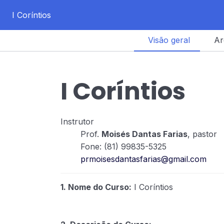
I Coríntios
Visão geral
Ar
I Coríntios
Instrutor
Prof.
Moisés Dantas Farias
, pastor
Fone: (81) 99835-5325
prmoisesdantasfarias@gmail.com
1. Nome do Curso:
I Coríntios