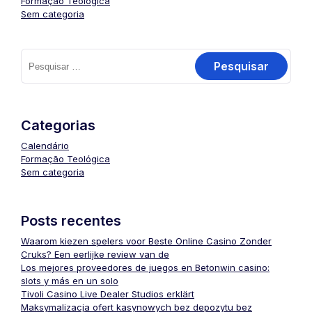
Formação Teológica
Sem categoria
Pesquisar
por:
Categorias
Calendário
Formação Teológica
Sem categoria
Posts recentes
Waarom kiezen spelers voor Beste Online Casino Zonder
Cruks? Een eerlijke review van de
Los mejores proveedores de juegos en Betonwin casino:
slots y más en un solo
Tivoli Casino Live Dealer Studios erklärt
Maksymalizacja ofert kasynowych bez depozytu bez