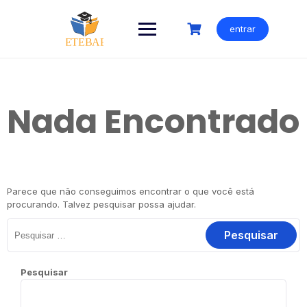
Ir
para
entrar
o
conteúdo
Nada Encontrado
Parece que não conseguimos encontrar o que você está
procurando. Talvez pesquisar possa ajudar.
Pesquisar
por:
Pesquisar