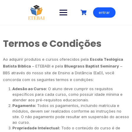
Ir
para
entrar
o
conteúdo
Termos e Condições
Ao adquirir produtos e cursos oferecidos pela
Escola Teológica
Batista Bíblica
– ETEBABI e pela
Bluegrass Baptist Seminary
–
BBS através do nosso site de Ensino a Distância (EaD), você
concorda com os seguintes termos e condições:
Adesão ao Curso:
O aluno deve cumprir os requisitos
específicos para cada curso, como possuir idade mínima e
atender aos pré-requisitos educacionais.
Pagamento:
Todos os pagamentos, incluindo matrícula e
módulos, devem ser realizados conforme as instruções no
site. O não pagamento pode resultar em suspensão do acesso
ao curso.
Propriedade Intelectual:
Todo o conteúdo do curso é de