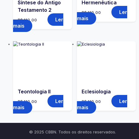
Síntese do Antigo
Hermenêutica
Testamento 2
Ler
R$
110,00
mais
Ler
R$
110,00
mais
Teontologia II
Eclesiologia
Ler
Ler
R$
110,00
R$
110,00
mais
mais
© 2025 CBBN. Todos os direitos reservados.