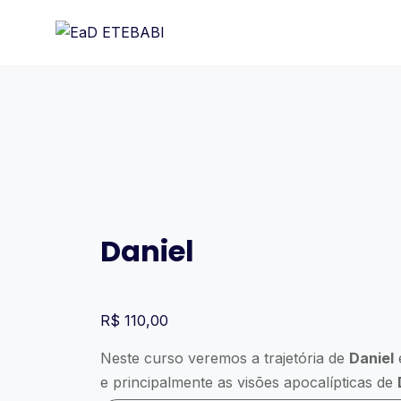
Ir
para
o
conteúdo
Daniel
R$
110,00
Neste curso veremos a trajetória de
Daniel
e
e principalmente as visões apocalípticas de