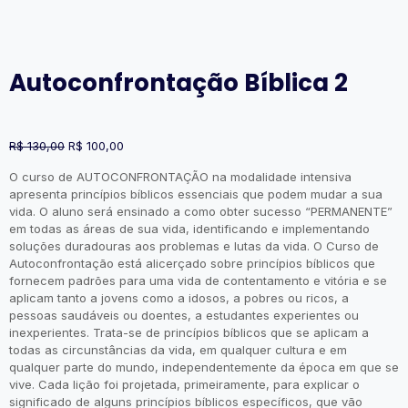
Autoconfrontação Bíblica 2
O
O
R$
130,00
R$
100,00
preço
preço
O curso de AUTOCONFRONTAÇÃO na modalidade intensiva
original
atual
apresenta princípios bíblicos essenciais que podem mudar a sua
era:
é:
vida. O aluno será ensinado a como obter sucesso “PERMANENTE”
R$ 130,00.
R$ 100,00.
em todas as áreas de sua vida, identificando e implementando
soluções duradouras aos problemas e lutas da vida. O Curso de
Autoconfrontação está alicerçado sobre princípios bíblicos que
fornecem padrões para uma vida de contentamento e vitória e se
aplicam tanto a jovens como a idosos, a pobres ou ricos, a
pessoas saudáveis ou doentes, a estudantes experientes ou
inexperientes. Trata-se de princípios bíblicos que se aplicam a
todas as circunstâncias da vida, em qualquer cultura e em
qualquer parte do mundo, independentemente da época em que se
vive. Cada lição foi projetada, primeiramente, para explicar o
significado de alguns princípios bíblicos específicos, que vão