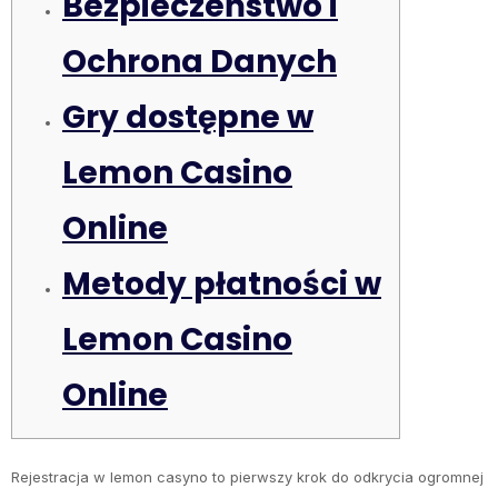
Bezpieczeństwo i
Ochrona Danych
Gry dostępne w
Lemon Casino
Online
Metody płatności w
Lemon Casino
Online
Rejestracja w lemon casyno to pierwszy krok do odkrycia ogromnej