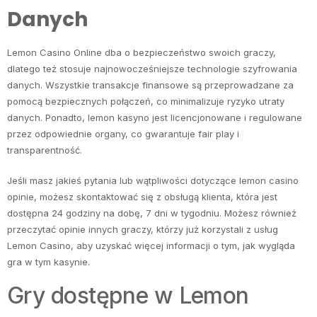
Danych
Lemon Casino Online dba o bezpieczeństwo swoich graczy,
dlatego też stosuje najnowocześniejsze technologie szyfrowania
danych. Wszystkie transakcje finansowe są przeprowadzane za
pomocą bezpiecznych połączeń, co minimalizuje ryzyko utraty
danych. Ponadto, lemon kasyno jest licencjonowane i regulowane
przez odpowiednie organy, co gwarantuje fair play i
transparentność.
Jeśli masz jakieś pytania lub wątpliwości dotyczące lemon casino
opinie, możesz skontaktować się z obsługą klienta, która jest
dostępna 24 godziny na dobę, 7 dni w tygodniu. Możesz również
przeczytać opinie innych graczy, którzy już korzystali z usług
Lemon Casino, aby uzyskać więcej informacji o tym, jak wygląda
gra w tym kasynie.
Gry dostępne w Lemon