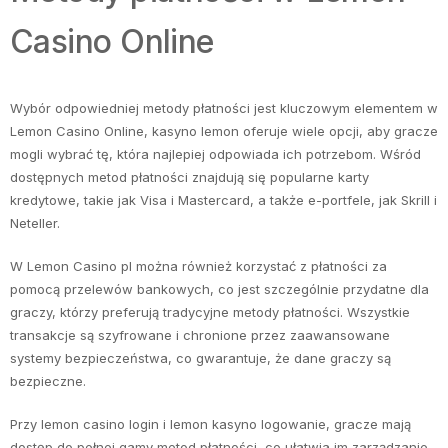
Casino Online
Wybór odpowiedniej metody płatności jest kluczowym elementem w
Lemon Casino Online, kasyno lemon oferuje wiele opcji, aby gracze
mogli wybrać tę, która najlepiej odpowiada ich potrzebom. Wśród
dostępnych metod płatności znajdują się popularne karty
kredytowe, takie jak Visa i Mastercard, a także e-portfele, jak Skrill i
Neteller.
W Lemon Casino pl można również korzystać z płatności za
pomocą przelewów bankowych, co jest szczególnie przydatne dla
graczy, którzy preferują tradycyjne metody płatności. Wszystkie
transakcje są szyfrowane i chronione przez zaawansowane
systemy bezpieczeństwa, co gwarantuje, że dane graczy są
bezpieczne.
Przy lemon casino login i lemon kasyno logowanie, gracze mają
dostęp do pełnej gamy metod płatności, co ułatwia im zarządzanie