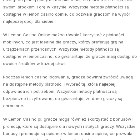
swoimi środkami i grę w kasynie. Wszystkie metody płatności są
dostępne w lemon casino opinie, co pozwala graczom na wybór
najlepszej opcji dla siebie.
W Lemon Casino Online można również korzystać z płatności
mobilnych, co jest idealne dla graczy, którzy preferują grę na
urządzeniach przenośnych. Wszystkie metody płatności są
dostępne w lemoncasino, co gwarantuje, że gracze mają dostęp do
swoich środków w każdej chwili.
Podczas lemon casino logowanie, gracze powinni zwrócić uwagę
na dostępne metody płatności i wybrać tę, która najlepiej
odpowiada ich potrzebom. Wszystkie metody płatności są
bezpieczne i szyfrowane, co gwarantuje, że dane graczy są
chronione.
W Lemon Casino pl, gracze mogą również skorzystać z bonusów i
promocji, które są dostępne dla nowych i stałych graczy. Wszystkie
bonusy i promocje są opisane w lemon casino opinie, co pozwala