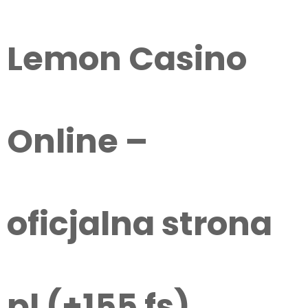
Lemon Casino
Online –
oficjalna strona
pl (+155 fs)