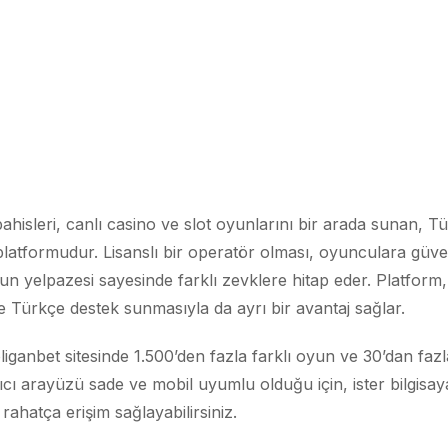
ahisleri, canlı casino ve slot oyunlarını bir arada sunan, T
platformudur. Lisanslı bir operatör olması, oyunculara güve
n yelpazesi sayesinde farklı zevklere hitap eder. Platform,
e Türkçe destek sunmasıyla da ayrı bir avantaj sağlar.
iganbet sitesinde 1.500’den fazla farklı oyun ve 30’dan fazl
cı arayüzü sade ve mobil uyumlu olduğu için, ister bilgisayar
rahatça erişim sağlayabilirsiniz.