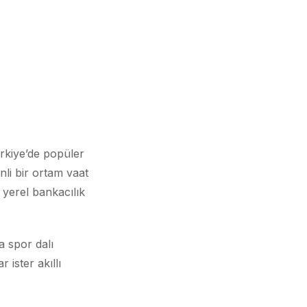
ürkiye’de popüler
nli bir ortam vaat
 yerel bankacılık
a spor dalı
 ister akıllı