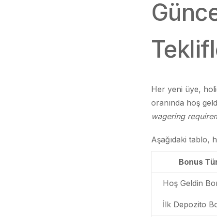
Günce
Teklifl
Her yeni üye, hol
oranında hoş geld
wagering require
Aşağıdaki tablo, h
Bonus Tü
Hoş Geldin Bo
İlk Depozito B