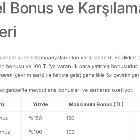
l Bonus ve Karşılam
eri
iganbet güncel kampanyalarından yararlanabilir. En dikkat ç
in bonusu ve 100 TL’ye varan ilk para yatırma bonusudur.
ments
(çevrim şartı) ile birlikte gelir; genellikle 5x çevirim ger
oliganbet’te mevcut ana bonusları ve şartlarını özetliyor.
rü
Yüzde
Maksimum Bonus (TL)
nus
%150
150
onus
%100
100