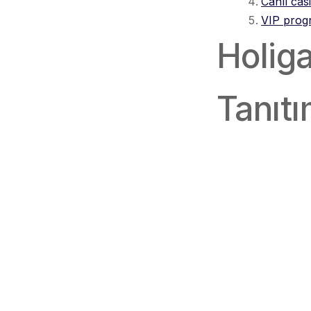
Canlı cas
VIP prog
Holig
Tanıt