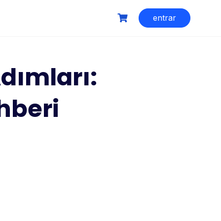
entrar
dımları:
ehberi