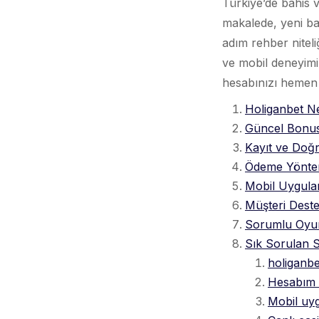
Türkiye’de bahis v
makalede, yeni ba
adım rehber nitel
ve mobil deneyimi 
hesabınızı hemen a
Holiganbet Ne
Güncel Bonus 
Kayıt ve Doğ
Ödeme Yöntem
Mobil Uygula
Müşteri Deste
Sorumlu Oyun 
Sık Sorulan 
holiganbe
Hesabım 
Mobil uyg