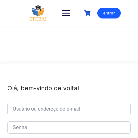
Ir
para
entrar
o
conteúdo
Olá, bem-vindo de volta!