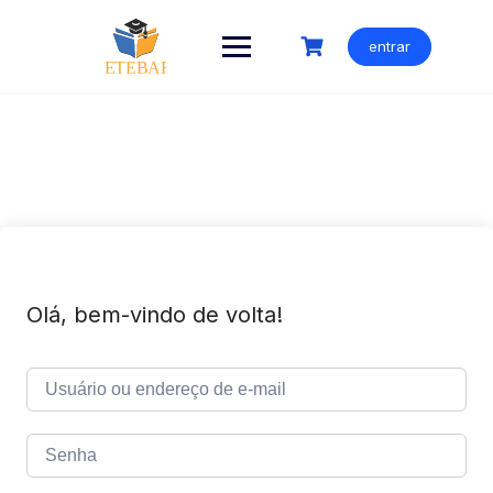
Ir
para
entrar
o
conteúdo
Olá, bem-vindo de volta!