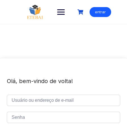
Ir
para
entrar
o
conteúdo
Olá, bem-vindo de volta!