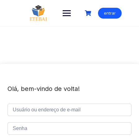
Ir
para
entrar
o
conteúdo
Olá, bem-vindo de volta!