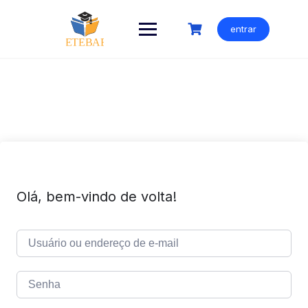
Ir
para
entrar
o
conteúdo
Olá, bem-vindo de volta!