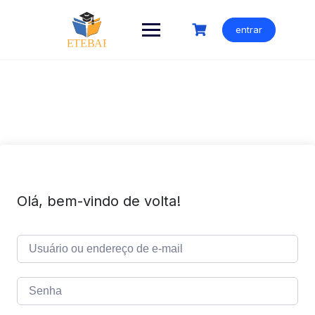
Ir
para
entrar
o
conteúdo
Olá, bem-vindo de volta!