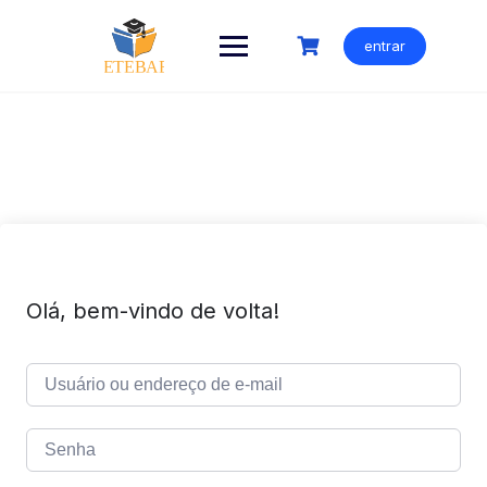
Ir
para
entrar
o
conteúdo
Olá, bem-vindo de volta!