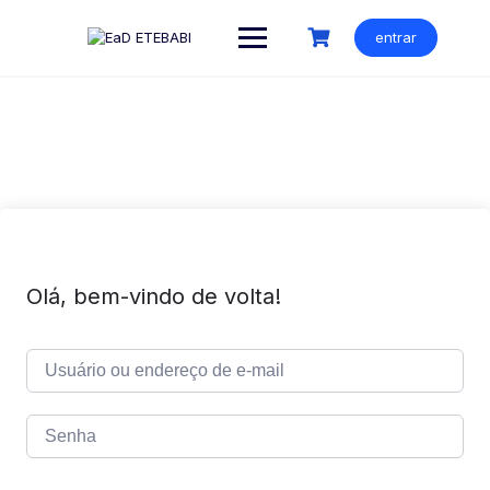
Ir
para
entrar
o
conteúdo
Olá, bem-vindo de volta!