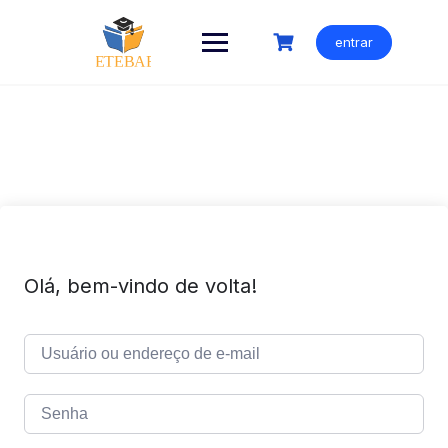
Ir
para
entrar
o
conteúdo
Olá, bem-vindo de volta!