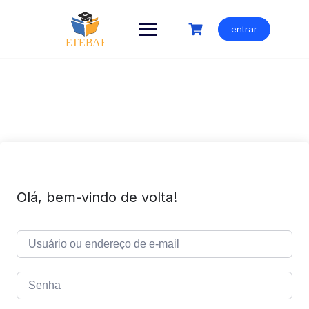
Ir
para
entrar
o
conteúdo
Olá, bem-vindo de volta!