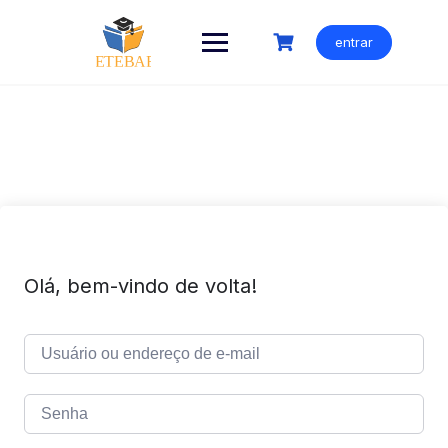
Ir
para
entrar
o
conteúdo
Olá, bem-vindo de volta!