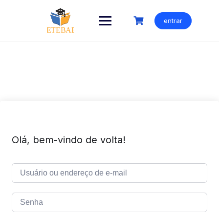
Ir
para
entrar
o
conteúdo
Olá, bem-vindo de volta!