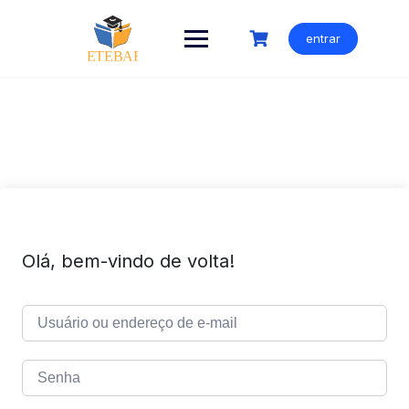
Ir
para
entrar
o
conteúdo
Olá, bem-vindo de volta!