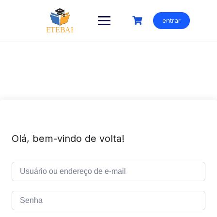
Ir
para
entrar
o
conteúdo
Olá, bem-vindo de volta!