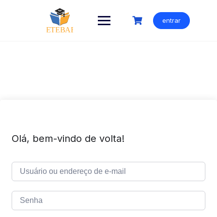
Ir
para
entrar
o
conteúdo
Olá, bem-vindo de volta!