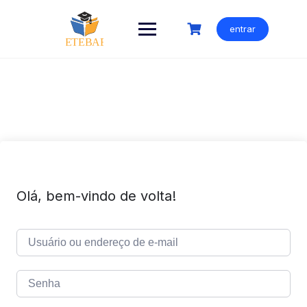
Ir
para
entrar
o
conteúdo
Olá, bem-vindo de volta!