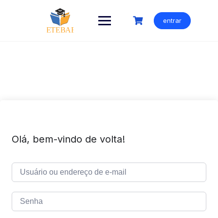
Ir
para
entrar
o
conteúdo
Olá, bem-vindo de volta!