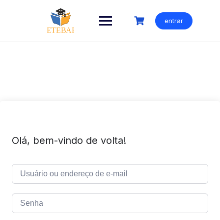
Ir
para
entrar
o
conteúdo
Olá, bem-vindo de volta!