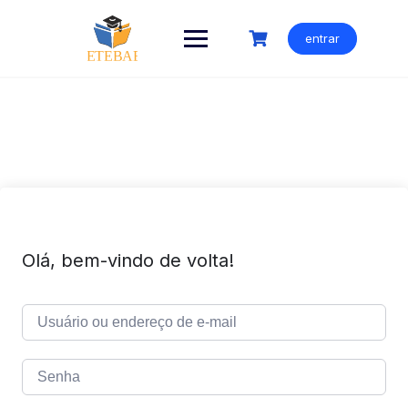
Ir
para
entrar
o
conteúdo
Olá, bem-vindo de volta!