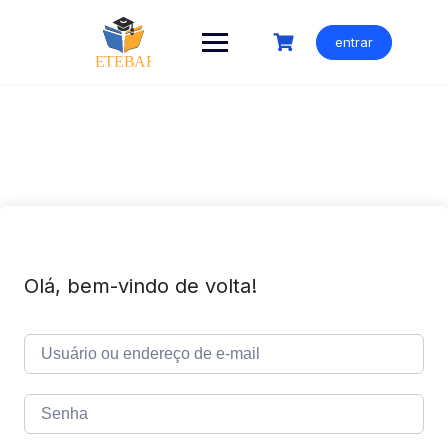
Ir
para
entrar
o
conteúdo
Olá, bem-vindo de volta!