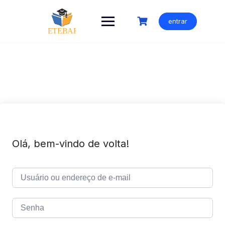
Ir
para
entrar
o
conteúdo
Olá, bem-vindo de volta!