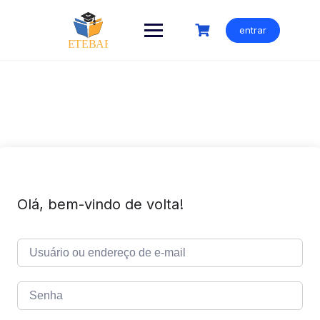
Ir
para
entrar
o
conteúdo
Olá, bem-vindo de volta!