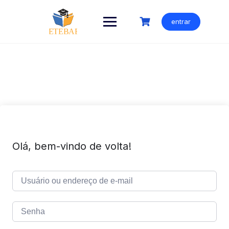
Ir
para
entrar
o
conteúdo
Olá, bem-vindo de volta!