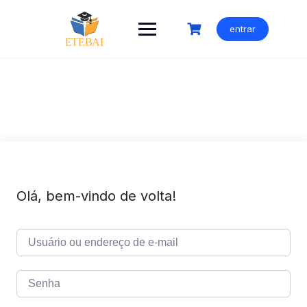
Ir
para
entrar
o
conteúdo
Olá, bem-vindo de volta!