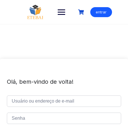
Ir
para
entrar
o
conteúdo
Olá, bem-vindo de volta!