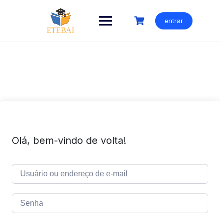
Ir
para
entrar
o
conteúdo
Olá, bem-vindo de volta!