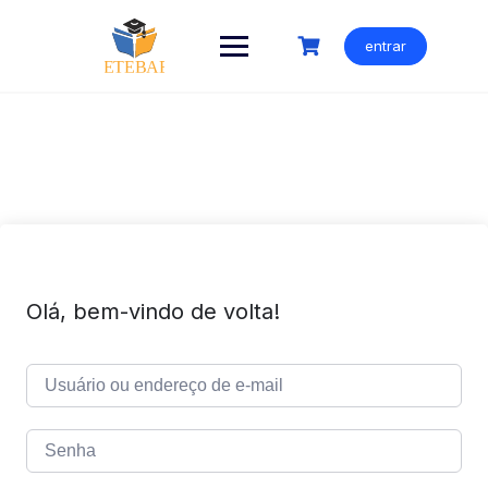
Ir
para
entrar
o
conteúdo
Olá, bem-vindo de volta!