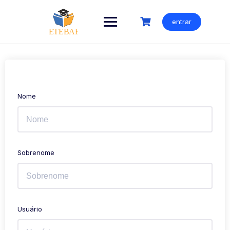
Ir
para
entrar
o
conteúdo
Nome
Sobrenome
Usuário