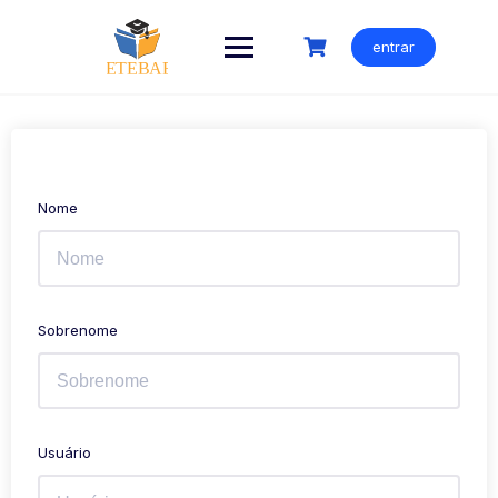
Ir
para
entrar
o
conteúdo
Nome
Sobrenome
Usuário