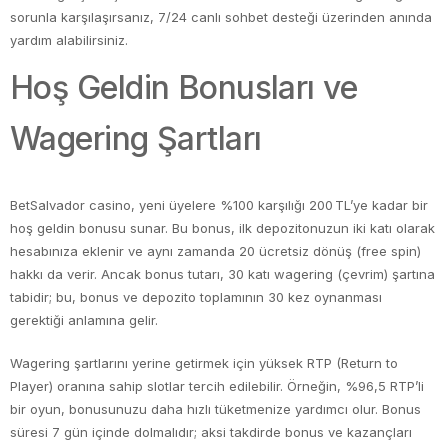
sorunla karşılaşırsanız, 7/24 canlı sohbet desteği üzerinden anında
yardım alabilirsiniz.
Hoş Geldin Bonusları ve
Wagering Şartları
BetSalvador casino, yeni üyelere %100 karşılığı 200 TL’ye kadar bir
hoş geldin bonusu sunar. Bu bonus, ilk depozitonuzun iki katı olarak
hesabınıza eklenir ve aynı zamanda 20 ücretsiz dönüş (free spin)
hakkı da verir. Ancak bonus tutarı, 30 katı wagering (çevrim) şartına
tabidir; bu, bonus ve depozito toplamının 30 kez oynanması
gerektiği anlamına gelir.
Wagering şartlarını yerine getirmek için yüksek RTP (Return to
Player) oranına sahip slotlar tercih edilebilir. Örneğin, %96,5 RTP’li
bir oyun, bonusunuzu daha hızlı tüketmenize yardımcı olur. Bonus
süresi 7 gün içinde dolmalıdır; aksi takdirde bonus ve kazançları