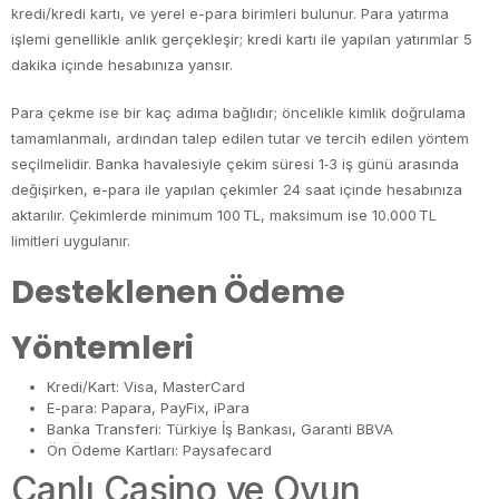
kredi/kredi kartı, ve yerel e-para birimleri bulunur. Para yatırma
işlemi genellikle anlık gerçekleşir; kredi kartı ile yapılan yatırımlar 5
dakika içinde hesabınıza yansır.
Para çekme ise bir kaç adıma bağlıdır; öncelikle kimlik doğrulama
tamamlanmalı, ardından talep edilen tutar ve tercih edilen yöntem
seçilmelidir. Banka havalesiyle çekim süresi 1‑3 iş günü arasında
değişirken, e-para ile yapılan çekimler 24 saat içinde hesabınıza
aktarılır. Çekimlerde minimum 100 TL, maksimum ise 10.000 TL
limitleri uygulanır.
Desteklenen Ödeme
Yöntemleri
Kredi/Kart: Visa, MasterCard
E-para: Papara, PayFix, iPara
Banka Transferi: Türkiye İş Bankası, Garanti BBVA
Ön Ödeme Kartları: Paysafecard
Canlı Casino ve Oyun