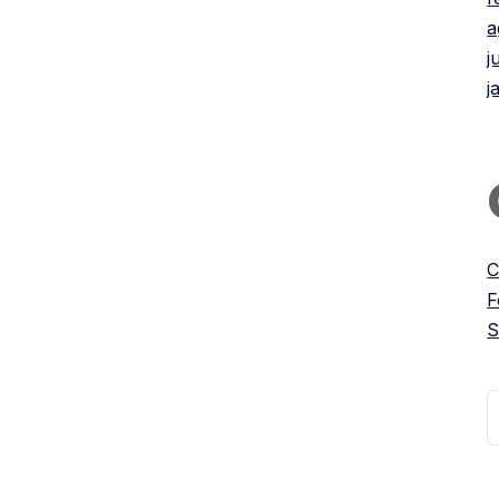
a
j
j
C
F
S
P
p