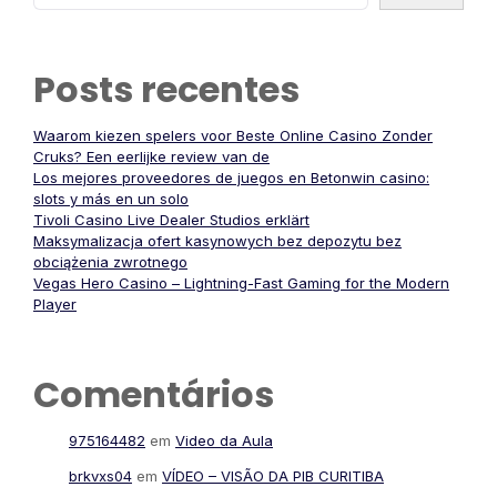
Posts recentes
Waarom kiezen spelers voor Beste Online Casino Zonder
Cruks? Een eerlijke review van de
Los mejores proveedores de juegos en Betonwin casino:
slots y más en un solo
Tivoli Casino Live Dealer Studios erklärt
Maksymalizacja ofert kasynowych bez depozytu bez
obciążenia zwrotnego
Vegas Hero Casino – Lightning-Fast Gaming for the Modern
Player
Comentários
975164482
em
Video da Aula
brkvxs04
em
VÍDEO – VISÃO DA PIB CURITIBA