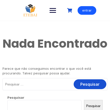
Ir
para
entrar
o
conteúdo
Nada Encontrado
Parece que não conseguimos encontrar o que você está
procurando. Talvez pesquisar possa ajudar.
Pesquisar
por:
Pesquisar
Pesquisar