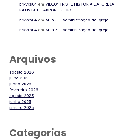
brkvxs04
em
VÍDEO: TRISTE HISTÓRIA DA IGREJA
BATISTA DE AKRON – OHIO
brkvxs04
em
Aula 5 – Administração da Igreja
brkvxs04
em
Aula 5 – Administração da Igreja
Arquivos
agosto 2026
julho 2026
junho 2026
fevereiro 2026
agosto 2025
junho 2025
janeiro 2025
Categorias